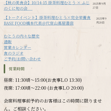
【秋の美食会】10/14-15 掛茶料理むとう × ふじ
2025年9月
のくに旬の会
27日
【トークイベント】掛茶料理むとう×完全栄養食
2025年9
BASE FOOD橋本代表＠代官山蔦屋書店
月20日
むとうの内々な歴史
通販
営業カレンダー
食のラジオ
ご予約/お問い合わせ
営業時間
昼席: 11:30頃～15:00(お食事L.O 13:30)
夜席: 17:00頃～22:00 (お食事L.O 20:00)
会席料理事前予約のお客様はこの時間に限りませ
ん。ご相談ください。