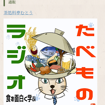
通販
茶処料亭むとう