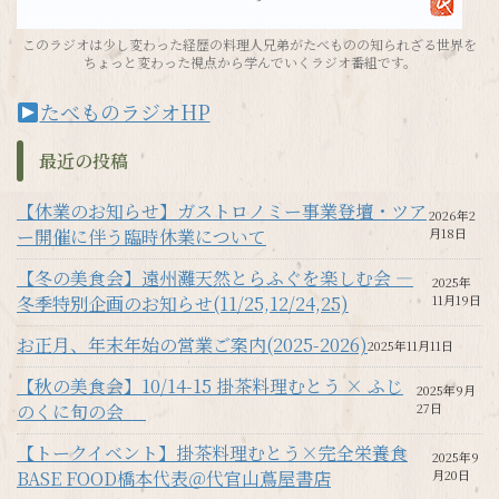
このラジオは少し変わった経歴の料理人兄弟がたべものの知られざる世界を
ちょっと変わった視点から学んでいくラジオ番組です。
たべものラジオHP
最近の投稿
【休業のお知らせ】ガストロノミー事業登壇・ツア
2026年2
ー開催に伴う臨時休業について
月18日
【冬の美食会】遠州灘天然とらふぐを楽しむ会 —
2025年
冬季特別企画のお知らせ(11/25,12/24,25)
11月19日
お正月、年末年始の営業ご案内(2025-2026)
2025年11月11日
【秋の美食会】10/14-15 掛茶料理むとう × ふじ
2025年9月
のくに旬の会
27日
【トークイベント】掛茶料理むとう×完全栄養食
2025年9
BASE FOOD橋本代表＠代官山蔦屋書店
月20日