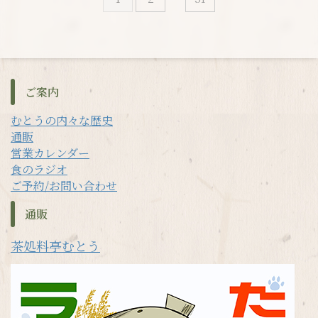
ご案内
むとうの内々な歴史
通販
営業カレンダー
食のラジオ
ご予約/お問い合わせ
通販
茶処料亭むとう