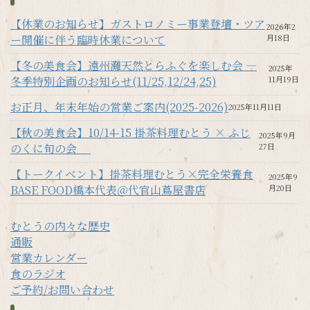
【休業のお知らせ】ガストロノミー事業登壇・ツア
2026年2
ー開催に伴う臨時休業について
月18日
【冬の美食会】遠州灘天然とらふぐを楽しむ会 —
2025年
冬季特別企画のお知らせ(11/25,12/24,25)
11月19日
お正月、年末年始の営業ご案内(2025-2026)
2025年11月11日
【秋の美食会】10/14-15 掛茶料理むとう × ふじ
2025年9月
のくに旬の会
27日
【トークイベント】掛茶料理むとう×完全栄養食
2025年9
BASE FOOD橋本代表＠代官山蔦屋書店
月20日
むとうの内々な歴史
通販
営業カレンダー
食のラジオ
ご予約/お問い合わせ