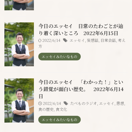
今日のエッセイ 日常のたわごとが辿
り着く深いところ 2022年6月15日
2022/6/14
エッセイ
,
妄想話
,
日常会話
,
考え
方
エッセイみたいなもの
今日のエッセイ 「わかった！」とい
う錯覚が面白い歴史。 2022年6月14
日
2022/6/14
たべものラジオ
,
エッセイ
,
思想
,
食の歴史
,
食文化
エッセイみたいなもの