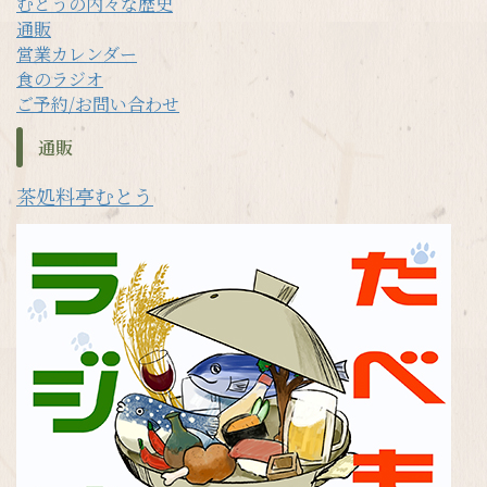
むとうの内々な歴史
通販
営業カレンダー
食のラジオ
ご予約/お問い合わせ
通販
茶処料亭むとう