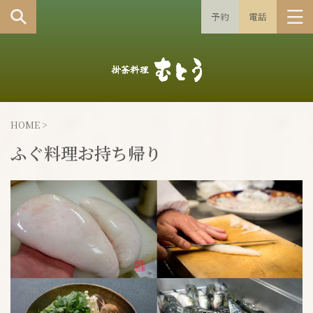
予約
電話
HOME
>
ふぐ料理お持ち帰り