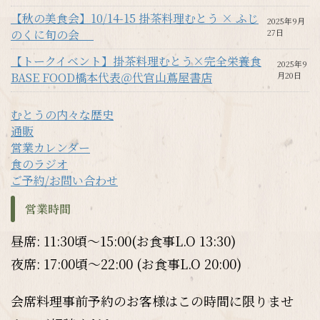
【秋の美食会】10/14-15 掛茶料理むとう × ふじ
2025年9月
のくに旬の会
27日
【トークイベント】掛茶料理むとう×完全栄養食
2025年9
BASE FOOD橋本代表＠代官山蔦屋書店
月20日
むとうの内々な歴史
通販
営業カレンダー
食のラジオ
ご予約/お問い合わせ
営業時間
昼席: 11:30頃～15:00(お食事L.O 13:30)
夜席: 17:00頃～22:00 (お食事L.O 20:00)
会席料理事前予約のお客様はこの時間に限りませ