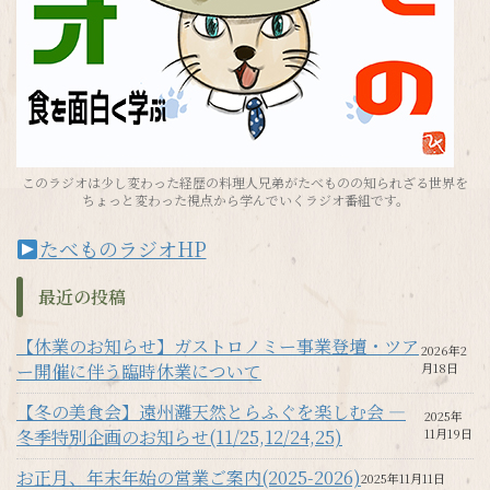
このラジオは少し変わった経歴の料理人兄弟がたべものの知られざる世界を
ちょっと変わった視点から学んでいくラジオ番組です。
たべものラジオHP
最近の投稿
【休業のお知らせ】ガストロノミー事業登壇・ツア
2026年2
ー開催に伴う臨時休業について
月18日
【冬の美食会】遠州灘天然とらふぐを楽しむ会 —
2025年
冬季特別企画のお知らせ(11/25,12/24,25)
11月19日
お正月、年末年始の営業ご案内(2025-2026)
2025年11月11日