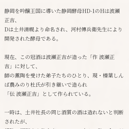
静岡を吟醸王国に導いた静岡酵母HD-1のHは波瀬
正吉、
Dは土井清幌より命名され、河村傳兵衛先生により
開発された酵母である。
現在、この冠酒は波瀬正吉が造った「作 波瀬正
吉」に対して、
師の薫陶を受けた弟子たちのひとり、現・榛葉しん
ば農みのり杜氏が引き継いで造られ
「伝 波瀬正吉」として作られている。
一時は、土井社長の同じ酒質の酒は造れないと判断
されたが、