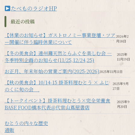
たべものラジオHP
最近の投稿
【休業のお知らせ】ガストロノミー事業登壇・ツア
2026年2
ー開催に伴う臨時休業について
月18日
【冬の美食会】遠州灘天然とらふぐを楽しむ会 —
2025年
冬季特別企画のお知らせ(11/25,12/24,25)
11月19日
お正月、年末年始の営業ご案内(2025-2026)
2025年11月11日
【秋の美食会】10/14-15 掛茶料理むとう × ふじ
2025年9月
のくに旬の会
27日
【トークイベント】掛茶料理むとう×完全栄養食
2025年9
BASE FOOD橋本代表＠代官山蔦屋書店
月20日
むとうの内々な歴史
通販