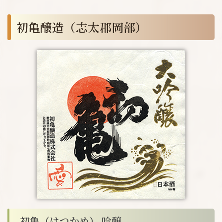
初亀醸造（志太郡岡部）
初亀（はつかめ） 吟醸