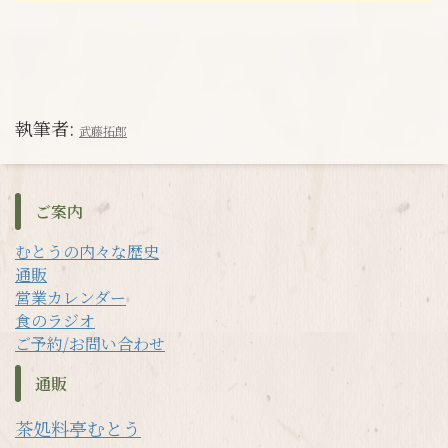
執筆者:
武藤拓郎
ご案内
むとうの内々な歴史
通販
営業カレンダー
食のラジオ
ご予約/お問い合わせ
通販
茶処料亭むとう