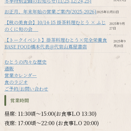
冬季特別企画のお知らせ(11/25,12/24,25)
お正月、年末年始の営業ご案内(2025-2026)
2025年11月11日
【秋の美食会】10/14-15 掛茶料理むとう × ふじ
2025年9月
のくに旬の会
27日
【トークイベント】掛茶料理むとう×完全栄養食
2025年9
BASE FOOD橋本代表＠代官山蔦屋書店
月20日
むとうの内々な歴史
通販
営業カレンダー
食のラジオ
ご予約/お問い合わせ
営業時間
昼席: 11:30頃～15:00(お食事L.O 13:30)
夜席: 17:00頃～22:00 (お食事L.O 20:00)