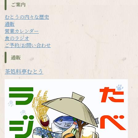
ご案内
むとうの内々な歴史
通販
営業カレンダー
食のラジオ
ご予約/お問い合わせ
通販
茶処料亭むとう