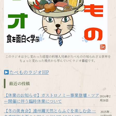
このラジオは少し変わった経歴の料理人兄弟がたべものの知られざる世界を
ちょっと変わった視点から学んでいくラジオ番組です。
たべものラジオHP
最近の投稿
【休業のお知らせ】ガストロノミー事業登壇・ツア
2026年2
ー開催に伴う臨時休業について
月18日
【冬の美食会】遠州灘天然とらふぐを楽しむ会 —
2025年
11月19日